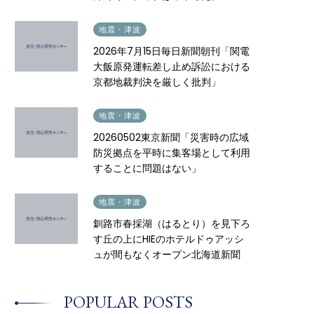
2026.07.16
地震・津波
2026年7月15日毎日新聞朝刊「関電
大飯原発運転差し止め訴訟における
京都地裁判決を厳しく批判」
2026.05.12
地震・津波
20260502東京新聞「災害時の広域
防災拠点を平時に集客場として利用
することに問題はない」
2026.04.22
地震・津波
釧路市春採湖（はるとり）を見下ろ
す丘の上にHIEのホテルドゥアッシ
ュが間もなくオープン北海道新聞
POPULAR POSTS