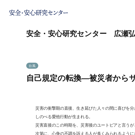
安全・安心研究センター 広瀬
台風
自己規定の転換―被災者から
2012.07.25
災害の衝撃期の直後、生き延びた人々の間に喜びを分
しのべる愛他行動が生まれる。
災害直後のこの時期を、災害後のユートピアと言うが
次第に、心身の不調を訴える人が多くみられるように