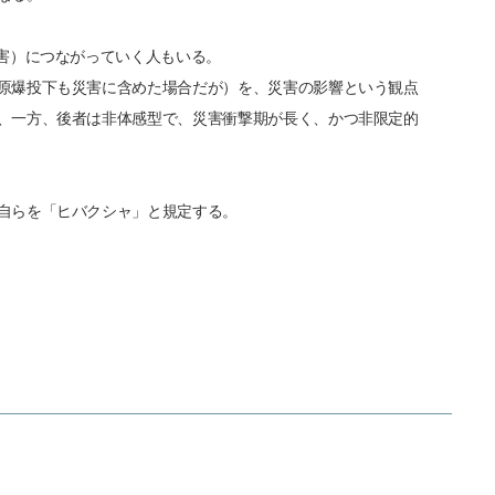
害）につながっていく人もいる。
原爆投下も災害に含めた場合だが）を、災害の影響という観点
、一方、後者は非体感型で、災害衝撃期が長く、かつ非限定的
自らを「ヒバクシャ」と規定する。