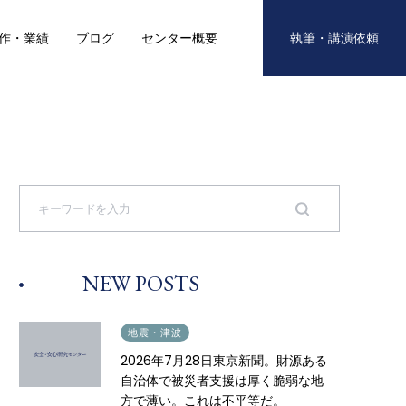
作・業績
ブログ
センター概要
執筆・講演依頼
S
e
a
r
c
h
NEW POSTS
f
o
r
:
2026.07.28
地震・津波
2026年7月28日東京新聞。財源ある
自治体で被災者支援は厚く脆弱な地
方で薄い。これは不平等だ。