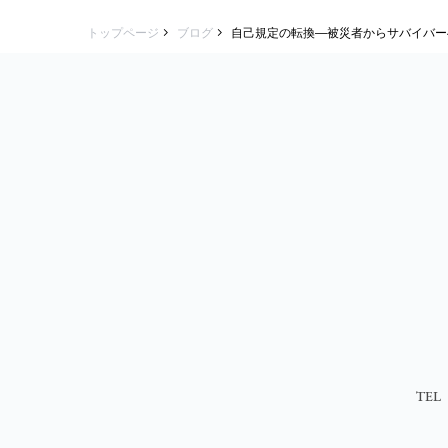
トップページ
ブログ
自己規定の転換―被災者からサバイバー
TEL