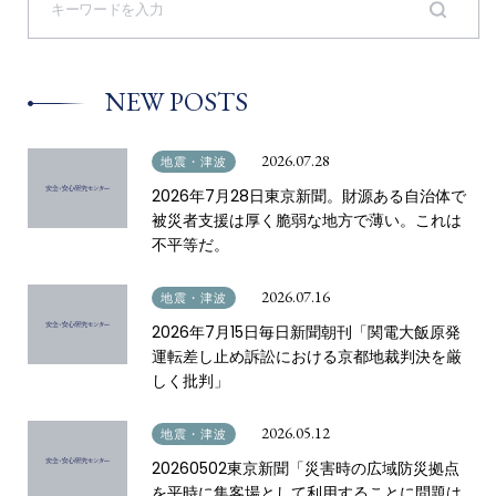
e
a
r
c
h
NEW POSTS
f
o
r
:
2026.07.28
地震・津波
2026年7月28日東京新聞。財源ある自治体で
被災者支援は厚く脆弱な地方で薄い。これは
不平等だ。
2026.07.16
地震・津波
2026年7月15日毎日新聞朝刊「関電大飯原発
運転差し止め訴訟における京都地裁判決を厳
しく批判」
2026.05.12
地震・津波
20260502東京新聞「災害時の広域防災拠点
を平時に集客場として利用することに問題は