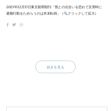
2025年12月17日東京新聞朝刊「熊との出合いを恐れて災害時に
避難行動をためらうのは本末転倒」（
クリックして拡大）
続きを見る
S