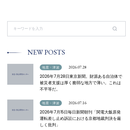
S
e
a
r
c
NEW POSTS
h
f
o
2026.07.28
地震・津波
r
2026年7月28日東京新聞。財源ある自治体で
:
被災者支援は厚く脆弱な地方で薄い。これは
不平等だ。
2026.07.16
地震・津波
2026年7月15日毎日新聞朝刊「関電大飯原発
運転差し止め訴訟における京都地裁判決を厳
しく批判」