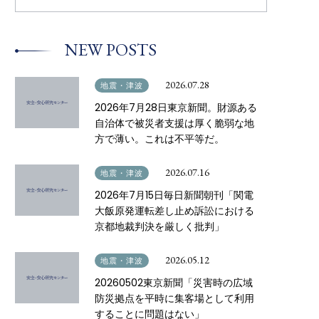
a
r
c
h
NEW POSTS
f
o
r
:
2026.07.28
地震・津波
2026年7月28日東京新聞。財源ある
自治体で被災者支援は厚く脆弱な地
方で薄い。これは不平等だ。
2026.07.16
地震・津波
2026年7月15日毎日新聞朝刊「関電
大飯原発運転差し止め訴訟における
京都地裁判決を厳しく批判」
2026.05.12
地震・津波
20260502東京新聞「災害時の広域
防災拠点を平時に集客場として利用
することに問題はない」