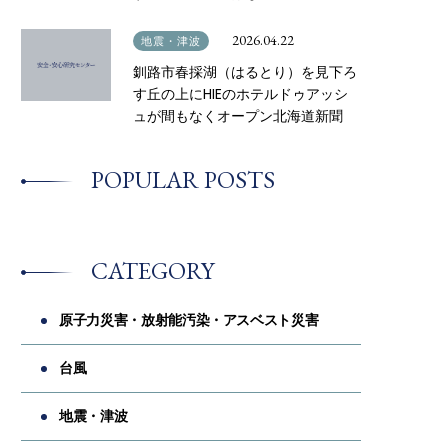
2026.04.22
地震・津波
釧路市春採湖（はるとり）を見下ろ
す丘の上にHIEのホテルドゥアッシ
ュが間もなくオープン北海道新聞
POPULAR POSTS
CATEGORY
原子力災害・放射能汚染・アスベスト災害
台風
地震・津波