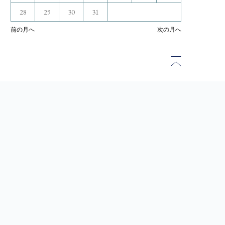
28
29
30
31
前の月へ
次の月へ