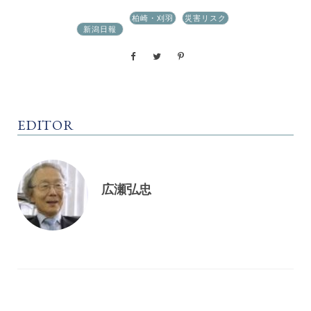
柏崎・刈羽
災害リスク
新潟日報
原発
学
EDITOR
広瀬弘忠