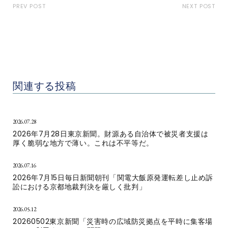
PREV POST
NEXT POST
2025年7月16日新潟日報
2025年5月9日高知新聞
「原発事故時の国や県の避
「柏崎刈羽原発事故時の避
難は氾濫、土砂崩れ、津波
難計画に、実効性はない」
等を考慮せず」
関連する投稿
2026.07.28
2026年7月28日東京新聞。財源ある自治体で被災者支援は
厚く脆弱な地方で薄い。これは不平等だ。
2026.07.16
2026年7月15日毎日新聞朝刊「関電大飯原発運転差し止め訴
訟における京都地裁判決を厳しく批判」
2026.05.12
20260502東京新聞「災害時の広域防災拠点を平時に集客場