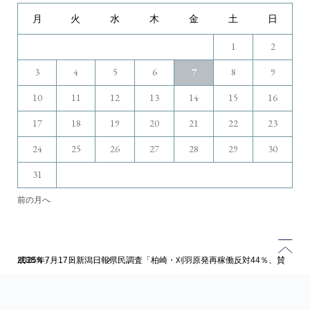
月
火
水
木
金
土
日
1
2
3
4
5
6
7
8
9
10
11
12
13
14
15
16
17
18
19
20
21
22
23
24
25
26
27
28
29
30
31
前の月へ
トップページ
2025年7月17日新潟日報県民調査「柏崎・刈羽原発再稼働反対44％、賛成38％」
ブログ