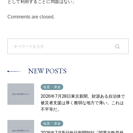
として利用することに問題はない」
Comments are closed.
S
e
a
r
c
h
NEW POSTS
f
o
r
:
2026.07.28
地震・津波
2026年7月28日東京新聞。財源ある自治体で
被災者支援は厚く脆弱な地方で薄い。これは
不平等だ。
2026.07.16
地震・津波
2026年7月15日毎日新聞朝刊「関電大飯原発