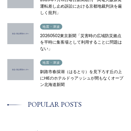
運転差し止め訴訟における京都地裁判決を厳
しく批判」
2026.05.12
地震・津波
20260502東京新聞「災害時の広域防災拠点
を平時に集客場として利用することに問題は
ない」
2026.04.22
地震・津波
釧路市春採湖（はるとり）を見下ろす丘の上
にHIEのホテルドゥアッシュが間もなくオープ
ン北海道新聞
POPULAR POSTS