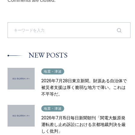
Comments are closed.
S
e
a
r
c
h
NEW POSTS
f
o
r
:
2026.07.28
地震・津波
2026年7月28日東京新聞。財源ある自治体で
被災者支援は厚く脆弱な地方で薄い。これは
不平等だ。
2026.07.16
地震・津波
2026年7月15日毎日新聞朝刊「関電大飯原発
運転差し止め訴訟における京都地裁判決を厳
しく批判」