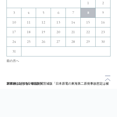
1
2
3
4
5
6
7
8
9
10
11
12
13
14
15
16
17
18
19
20
21
22
23
24
25
26
27
28
29
30
31
前の月へ
トップページ
2023年11月29日毎日新聞茨城版「日本原電の東海第二原発事故想定は被害事故は起きない前提だ」
ブログ