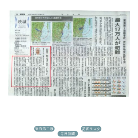
東海第二原
災害リスク
発
毎日新聞
学