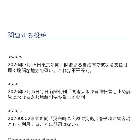
「深夜・早朝の豪雨にもた
「気象庁の防災情報は住民
めらわずに避難指示を発令
の災害軽減の方法を明示し
せよ」
たものとせよ」
関連する投稿
2026.07.28
2026年7月28日東京新聞。財源ある自治体で被災者支援は
厚く脆弱な地方で薄い。これは不平等だ。
2026.07.16
2026年7月15日毎日新聞朝刊「関電大飯原発運転差し止め訴
訟における京都地裁判決を厳しく批判」
2026.05.12
20260502東京新聞「災害時の広域防災拠点を平時に集客場
として利用することに問題はない」