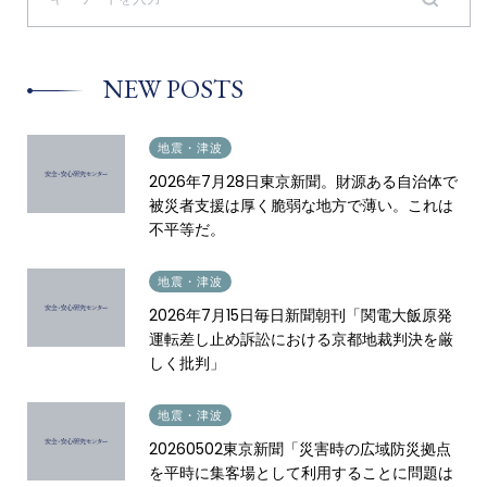
a
r
c
h
NEW POSTS
f
o
r
:
2026.07.28
地震・津波
2026年7月28日東京新聞。財源ある自治体で
被災者支援は厚く脆弱な地方で薄い。これは
不平等だ。
2026.07.16
地震・津波
2026年7月15日毎日新聞朝刊「関電大飯原発
運転差し止め訴訟における京都地裁判決を厳
しく批判」
2026.05.12
地震・津波
20260502東京新聞「災害時の広域防災拠点
を平時に集客場として利用することに問題は