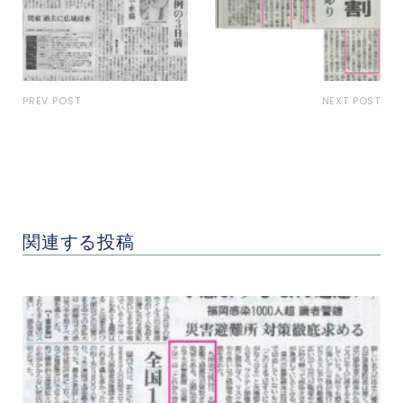
PREV POST
NEXT POST
2019年10月12日読売新聞ス
2019年11月20日神奈川新聞
キャナー欄に「正常性バイ
に「洪水や土砂災害の被害
アス」の解説を行った
は、警戒区域外でも起こる
ので注意」
関連する投稿