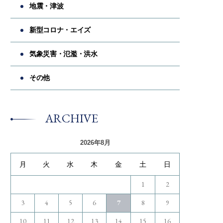
地震・津波
新型コロナ・エイズ
気象災害・氾濫・洪水
その他
ARCHIVE
2026年8月
月
火
水
木
金
土
日
1
2
3
4
5
6
7
8
9
10
11
12
13
14
15
16