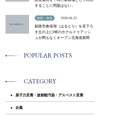
することに問題はない」
2026.04.22
地震・津波
釧路市春採湖（はるとり）を見下ろ
す丘の上にHIEのホテルドゥアッシ
ュが間もなくオープン北海道新聞
POPULAR POSTS
CATEGORY
原子力災害・放射能汚染・アスベスト災害
台風