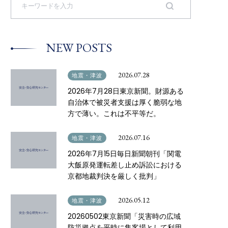
e
a
r
c
h
NEW POSTS
f
o
r
:
2026.07.28
地震・津波
2026年7月28日東京新聞。財源ある
自治体で被災者支援は厚く脆弱な地
方で薄い。これは不平等だ。
2026.07.16
地震・津波
2026年7月15日毎日新聞朝刊「関電
大飯原発運転差し止め訴訟における
京都地裁判決を厳しく批判」
2026.05.12
地震・津波
20260502東京新聞「災害時の広域
防災拠点を平時に集客場として利用