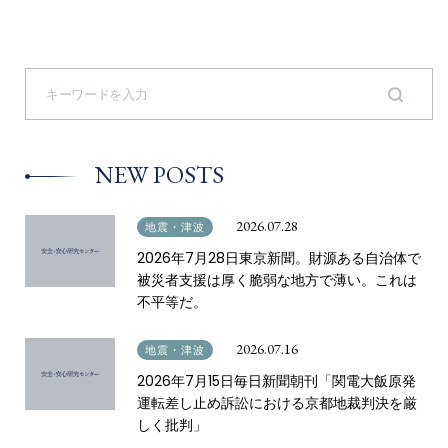
S
e
a
r
c
NEW POSTS
h
f
o
2026.07.28
地震・津波
r
2026年7月28日東京新聞。財源ある自治体で
:
被災者支援は厚く脆弱な地方で薄い。これは
不平等だ。
2026.07.16
地震・津波
2026年7月15日毎日新聞朝刊「関電大飯原発
運転差し止め訴訟における京都地裁判決を厳
しく批判」