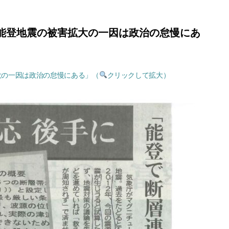
6年能登地震の被害拡大の一因は政治の怠慢にあ
拡大の一因は政治の怠慢にある」（
クリックして拡大）