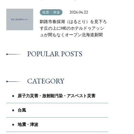
2026.04.22
地震・津波
釧路市春採湖（はるとり）を見下ろ
す丘の上にHIEのホテルドゥアッシ
ュが間もなくオープン北海道新聞
POPULAR POSTS
CATEGORY
原子力災害・放射能汚染・アスベスト災害
台風
地震・津波