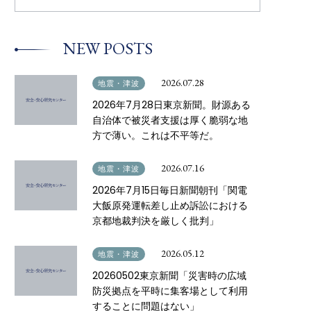
a
r
c
h
NEW POSTS
f
o
r
:
2026.07.28
地震・津波
2026年7月28日東京新聞。財源ある
自治体で被災者支援は厚く脆弱な地
方で薄い。これは不平等だ。
2026.07.16
地震・津波
2026年7月15日毎日新聞朝刊「関電
大飯原発運転差し止め訴訟における
京都地裁判決を厳しく批判」
2026.05.12
地震・津波
20260502東京新聞「災害時の広域
防災拠点を平時に集客場として利用
することに問題はない」