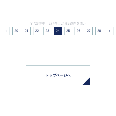
全728件中｜277件目から289件を表示
‹
20
21
22
23
24
25
26
27
28
›
トップページへ